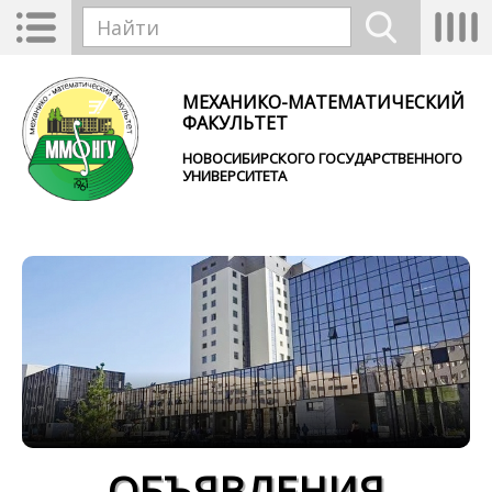
Перейти к основному содержанию
Toggle
Tog
Форма поиска
navigation
nav
Найти
МЕХАНИКО-МАТЕМАТИЧЕСКИЙ
ФАКУЛЬТЕТ
НОВОСИБИРСКОГО ГОСУДАРСТВЕННОГО
УНИВЕРСИТЕТА
ОБЪЯВЛЕНИЯ