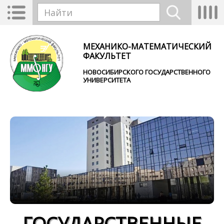
Перейти к основному содержанию
Toggle
Tog
Форма поиска
navigation
nav
Найти
МЕХАНИКО-МАТЕМАТИЧЕСКИЙ
ФАКУЛЬТЕТ
НОВОСИБИРСКОГО ГОСУДАРСТВЕННОГО
УНИВЕРСИТЕТА
ГОСУДАРСТВЕННЫЕ