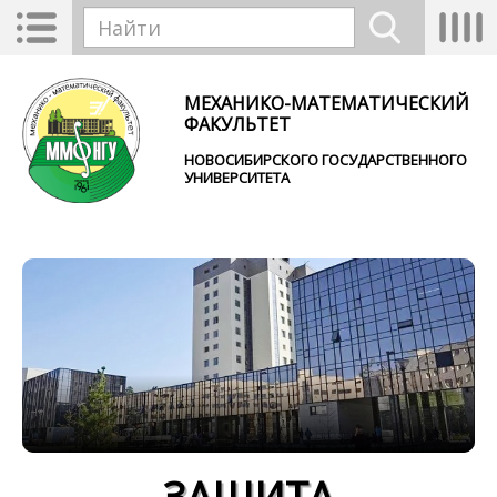
Перейти к основному содержанию
Toggle
Tog
Форма поиска
navigation
nav
Найти
МЕХАНИКО-МАТЕМАТИЧЕСКИЙ
ФАКУЛЬТЕТ
НОВОСИБИРСКОГО ГОСУДАРСТВЕННОГО
УНИВЕРСИТЕТА
ЗАЩИТА