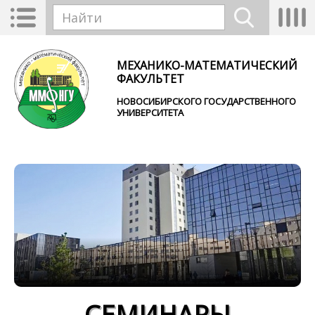
Перейти к основному содержанию
Toggle
Tog
Форма поиска
navigation
nav
Найти
МЕХАНИКО-МАТЕМАТИЧЕСКИЙ
ФАКУЛЬТЕТ
НОВОСИБИРСКОГО ГОСУДАРСТВЕННОГО
УНИВЕРСИТЕТА
СЕМИНАРЫ