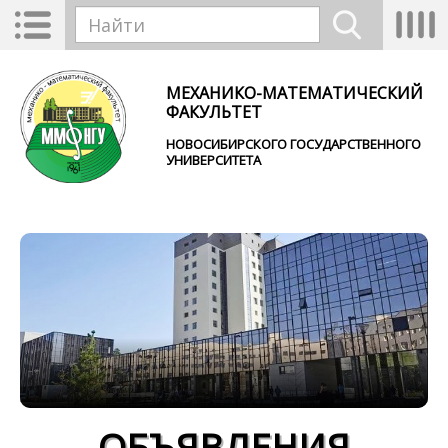
Перейти к основному содержанию
Toggle
Tog
Форма поиска
navigation
nav
Найти
МЕХАНИКО-МАТЕМАТИЧЕСКИЙ
ФАКУЛЬТЕТ
НОВОСИБИРСКОГО ГОСУДАРСТВЕННОГО
УНИВЕРСИТЕТА
ОБЪЯВЛЕНИЯ