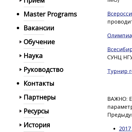
Прием
Master Programs
Всеросс
проводит
Вакансии
Олимпиад
Обучение
Всесиби
Наука
СУНЦ НГУ
Руководство
Турнир 
Контакты
Партнеры
ВАЖНО: 
параметр
Ресурсы
Предыду
История
2017 