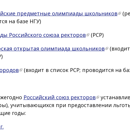
ийские предметные олимпиады школьников
(ре
ся на базе НГУ)
ы Российского союза ректоров
(РСР)
рская открытая олимпиада школьников
(входит
)
городов
(входит в список РСР; проводится на ба
Ежегодно
Российский союз ректоров
устанавлив
ы), учитывающихся при предоставлении льготы 
щие годы:
г.