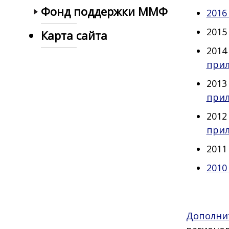
Фонд поддержки ММФ
2016 
2015 
Карта сайта
2014 
при
2013 
при
2012 
при
2011 
2010 
Дополни