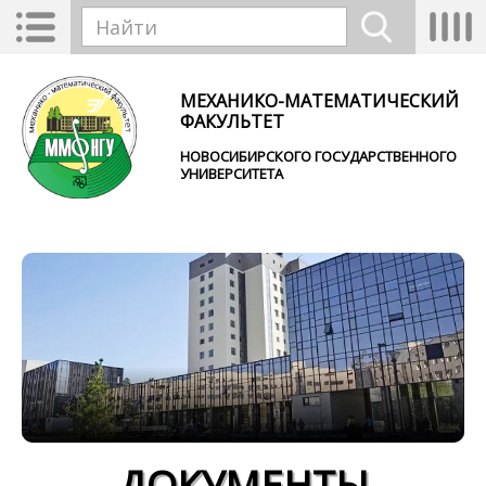
Перейти к основному содержанию
Toggle
Tog
Форма поиска
navigation
nav
Найти
МЕХАНИКО-МАТЕМАТИЧЕСКИЙ
ФАКУЛЬТЕТ
НОВОСИБИРСКОГО ГОСУДАРСТВЕННОГО
УНИВЕРСИТЕТА
ДОКУМЕНТЫ