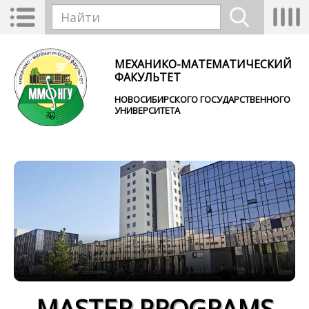
Перейти к основному содержанию
Toggle
Tog
Форма поиска
navigation
nav
Найти
МЕХАНИКО-МАТЕМАТИЧЕСКИЙ
ФАКУЛЬТЕТ
НОВОСИБИРСКОГО ГОСУДАРСТВЕННОГО
УНИВЕРСИТЕТА
MASTER PROGRAMS