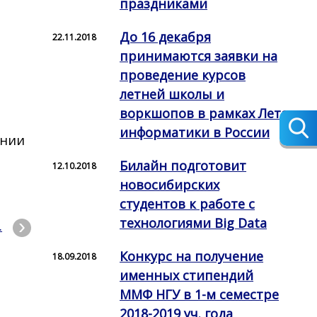
праздниками
До 16 декабря
22.11.2018
принимаются заявки на
проведение курсов
летней школы и
воркшопов в рамках Лета
информатики в России
ении
Билайн подготовит
12.10.2018
новосибирских
студентов к работе с
технологиями Big Data
.
Конкурс на получение
18.09.2018
именных стипендий
ММФ НГУ в 1-м семестре
2018-2019 уч. года