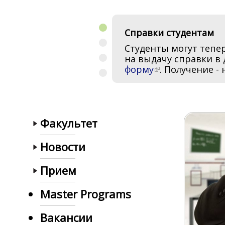
Справки студентам
Master in Cryptograph
Master Programme in B
Магистерская прогр
Студенты могут тепер
The first Master's de
The innovative project-
Нефтяной инжинирин
на выдачу справки в 
cryptography in Russia
Data Science
моделирование
форму
. Получение -
Факультет
Новости
Прием
Master Programs
Вакансии