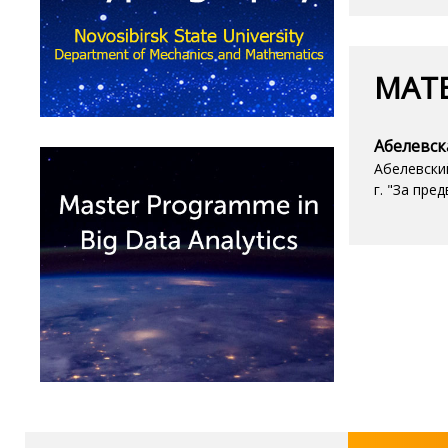
МАТ
Абелевска
Абелевски
г. "За пре