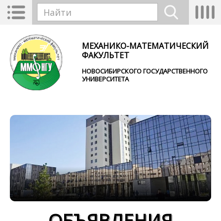
Перейти к основному содержанию
Toggle
Tog
Форма поиска
navigation
nav
Найти
МЕХАНИКО-МАТЕМАТИЧЕСКИЙ
ФАКУЛЬТЕТ
НОВОСИБИРСКОГО ГОСУДАРСТВЕННОГО
УНИВЕРСИТЕТА
ОБЪЯВЛЕНИЯ