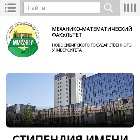
Перейти к основному содержанию
Toggle
Tog
Форма поиска
navigation
nav
Найти
МЕХАНИКО-МАТЕМАТИЧЕСКИЙ
ФАКУЛЬТЕТ
НОВОСИБИРСКОГО ГОСУДАРСТВЕННОГО
УНИВЕРСИТЕТА
СТИПЕНДИЯ ИМЕНИ