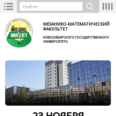
Перейти к основному содержанию
Toggle
Tog
Форма поиска
navigation
nav
Найти
МЕХАНИКО-МАТЕМАТИЧЕСКИЙ
ФАКУЛЬТЕТ
НОВОСИБИРСКОГО ГОСУДАРСТВЕННОГО
УНИВЕРСИТЕТА
23 НОЯБРЯ