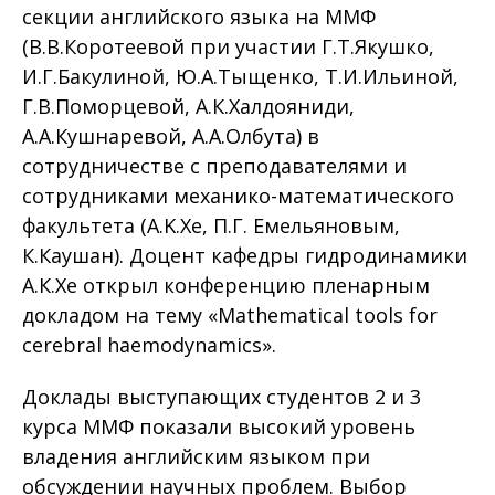
секции английского языка на ММФ
(В.В.Коротеевой при участии Г.Т.Якушко,
И.Г.Бакулиной, Ю.А.Тыщенко, Т.И.Ильиной,
Г.В.Поморцевой, А.К.Халдояниди,
А.А.Кушнаревой, А.А.Олбута) в
сотрудничестве с преподавателями и
сотрудниками механико-математического
факультета (A.K.Xe, П.Г. Емельяновым,
К.Каушан). Доцент кафедры гидродинамики
А.К.Хе открыл конференцию пленарным
докладом на тему «Mathematical tools for
cerebral haemodynamics».
Доклады выступающих студентов 2 и 3
курса ММФ показали высокий уровень
владения английским языком при
обсуждении научных проблем. Выбор