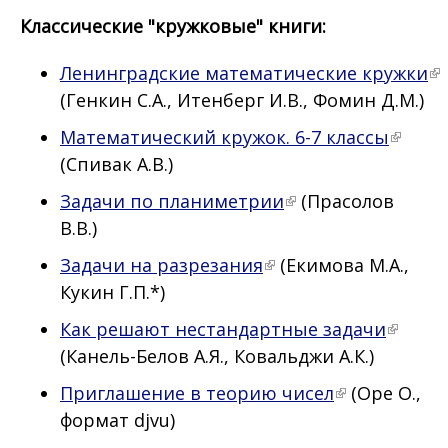
Классические "кружковые" книги:
Ленинградские математические кружки
(Генкин С.А., Итенберг И.В., Фомин Д.М.)
Математический кружок. 6-7 классы
(Спивак А.В.)
Задачи по планиметрии
(Прасолов
В.В.)
Задачи на разрезания
(Екимова М.А.,
Кукин Г.П.*)
Как решают нестандартные задачи
(Канель-Белов А.Я., Ковальджи А.К.)
Приглашение в теорию чисел
(Оре О.,
формат djvu)