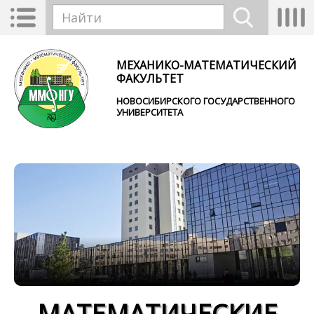
Перейти к основному содержанию
Toggle
Tog
Форма поиска
navigation
nav
Найти
МЕХАНИКО-МАТЕМАТИЧЕСКИЙ
ФАКУЛЬТЕТ
НОВОСИБИРСКОГО ГОСУДАРСТВЕННОГО
УНИВЕРСИТЕТА
МАТЕМАТИЧЕСКИЕ