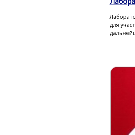
Лабора
Лаборато
для учас
дальнейш