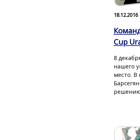
18.12.2016
Команд
Cup Ura
8 декабр
нашего у
место. В
Барсегян
решению 