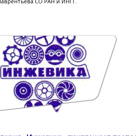
 Лаврентьева СО РАН и ИНГГ.