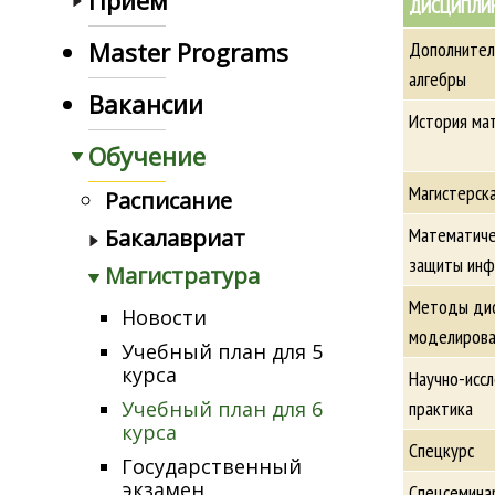
Прием
ДИСЦИПЛИ
Master Programs
Дополнител
алгебры
Вакансии
История ма
Обучение
Магистерск
Расписание
Математиче
Бакалавриат
защиты инф
Магистратура
Методы дис
Новости
моделирова
Учебный план для 5
курса
Научно-исс
практика
Учебный план для 6
курса
Спецкурс
Государственный
экзамен
Спецсемина