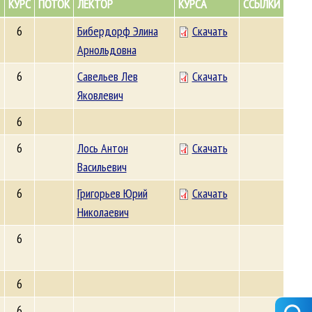
КУРС
ПОТОК
ЛЕКТОР
КУРСА
ССЫЛКИ
6
Бибердорф Элина
Скачать
Арнольдовна
6
Савельев Лев
Скачать
Яковлевич
6
6
Лось Антон
Скачать
Васильевич
6
Григорьев Юрий
Скачать
Николаевич
6
6
6