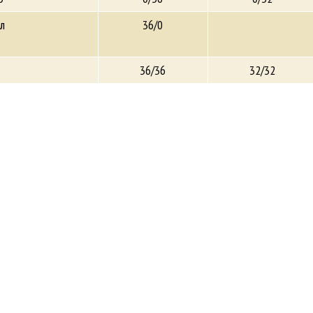
л
36/0
36/36
32/32