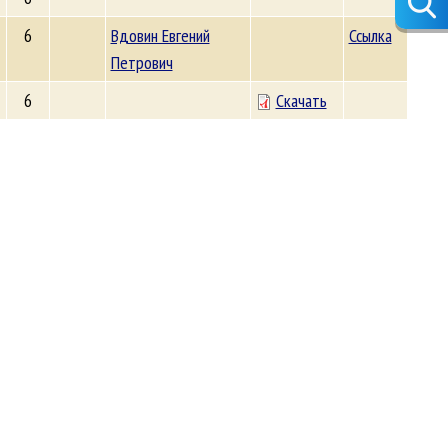
6
Вдовин Евгений
Ссылка
Петрович
6
Скачать