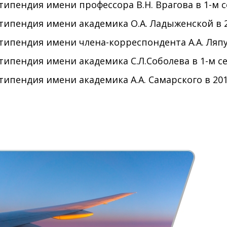
ендия имени профессора В.Н. Врагова в 1-м семе
ендия имени академика О.А. Ладыженской в 2018
ендия имени члена-корреспондента А.А. Ляпунова
ендия имени академика С.Л.Соболева в 1-м семе
ендия имени академика А.А. Самарского в 2018-2