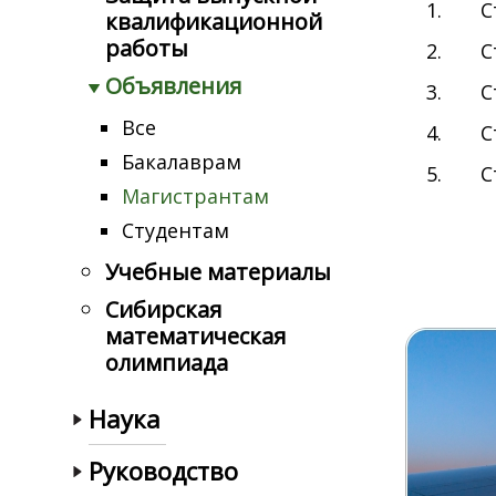
Cтип
квалификационной
работы
Cтип
Объявления
Стип
Все
Cтип
Бакалаврам
Cтип
Магистрантам
Студентам
Учебные материалы
Сибирская
математическая
олимпиада
Наука
Руководство