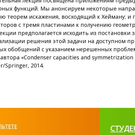
ельная лекция посвящена приложениям предыд
фных функций. Мы анонсируем некоторые напра
ю теорем искажения, восходящий к Хейману; и
торов с тремя пластинами к получению геомет
екции предполагается исходить из постановки з
ализации решения этой задачи на доступном пр
х обобщений с указанием нерешенных проблем.
автора «Condenser capacities and symmetrization i
r/Springer, 2014.
ЛЬТЕТЕ
СТУДЕ