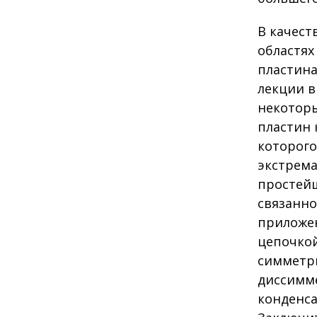
В качест
областях
пластина
лекции в
некоторы
пластин 
которого
экстрема
простейш
связанно
приложен
цепочкой
симметри
диссимме
конденса