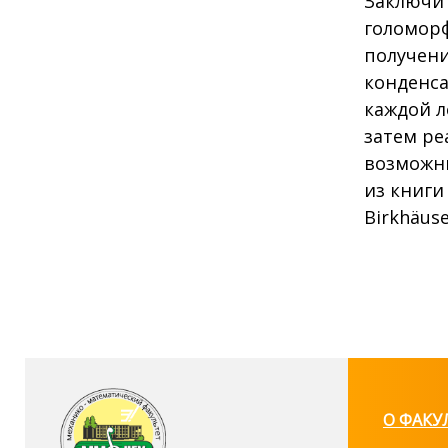
Заключит
голомор
получени
конденса
каждой л
затем ре
возможны
из книги 
Birkhäuse
О ФАКУ