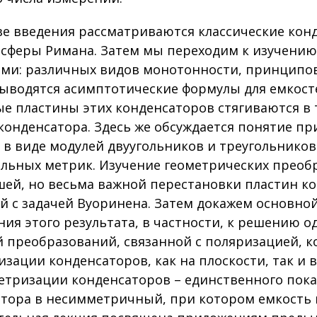
ве введения рассматриваются классические кон
 сферы Римана. Затем мы переходим к изучению 
ми: различных видов монотонности, принципо
ыводятся асимптотические формулы для емкост
е пластины этих конденсаторов стягиваются в 
конденсатора. Здесь же обсуждается понятие пр
 в виде модулей двуугольников и треугольнико
льных метрик. Изучение геометрических преоб
ей, но весьма важной перестановки пластин ко
й с задачей Вуоринена. Затем докажем основно
ия этого результата, в частности, к решению о
 преобразований, связанной с поляризацией, 
зации конденсаторов, как на плоскости, так и в
тризации конденсаторов – единственного пок
тора в несимметричный, при котором емкость к