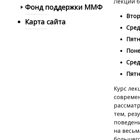
Лекции б
Фонд поддержки ММФ
Вторн
Карта сайта
Среда
Пятни
Поне
Среда
Пятни
Курс лек
современ
рассматр
тем, рез
поведени
на весьм
большего