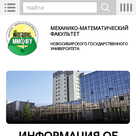
Перейти к основному содержанию
Toggle
Tog
Форма поиска
navigation
nav
Найти
МЕХАНИКО-МАТЕМАТИЧЕСКИЙ
ФАКУЛЬТЕТ
НОВОСИБИРСКОГО ГОСУДАРСТВЕННОГО
УНИВЕРСИТЕТА
ИНФОРМАЦИЯ ОБ