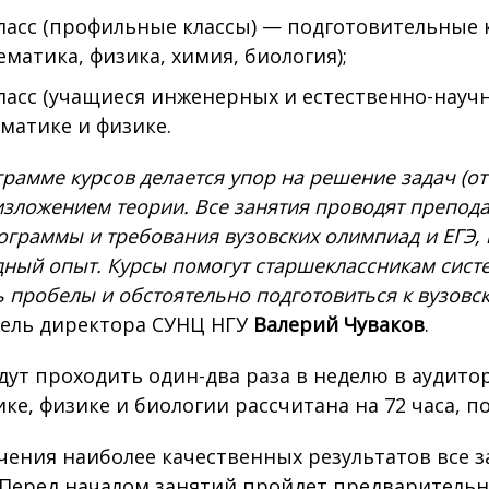
ласс (профильные классы) — подготовительные
ематика, физика, химия, биология);
ласс (учащиеся инженерных и естественно-науч
матике и физике.
рамме курсов делается упор на решение задач (о
изложением теории. Все занятия проводят препод
ограммы и требования вузовских олимпиад и ЕГЭ
ный опыт. Курсы помогут старшеклассникам систе
ь пробелы и обстоятельно подготовиться к вузов
ель директора СУНЦ НГУ
Валерий Чуваков
.
дут проходить один-два раза в неделю в аудито
ке, физике и биологии рассчитана на 72 часа, по
чения наиболее качественных результатов все з
 Перед началом занятий пройдет предварительно