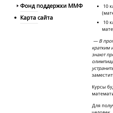
Фонд поддержки ММФ
10 к
(мат
Карта сайта
10 к
мате
— В прог
кратким 
знают пр
олимпиад
устранит
заместит
Курсы бу
математи
Для полу
человек.