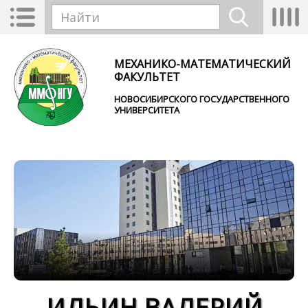
Перейти к основному содержанию
Toggle
Tog
Форма поиска
navigation
nav
Найти
МЕХАНИКО-МАТЕМАТИЧЕСКИЙ
ФАКУЛЬТЕТ
НОВОСИБИРСКОГО ГОСУДАРСТВЕННОГО
УНИВЕРСИТЕТА
ИЛЬИН ВАЛЕРИЙ