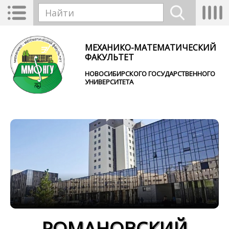
Перейти к основному содержанию
Toggle
Tog
Форма поиска
navigation
nav
Найти
МЕХАНИКО-МАТЕМАТИЧЕСКИЙ
ФАКУЛЬТЕТ
НОВОСИБИРСКОГО ГОСУДАРСТВЕННОГО
УНИВЕРСИТЕТА
РОМАНОВСКИЙ