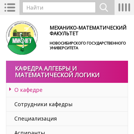
Перейти к основному содержанию
Toggle
Tog
Форма поиска
navigation
nav
Найти
МЕХАНИКО-МАТЕМАТИЧЕСКИЙ
ФАКУЛЬТЕТ
НОВОСИБИРСКОГО ГОСУДАРСТВЕННОГО
УНИВЕРСИТЕТА
КАФЕДРА АЛГЕБРЫ И
МАТЕМАТИЧЕСКОЙ ЛОГИКИ
О кафедре
Сотрудники кафедры
Специализация
Аспиранты