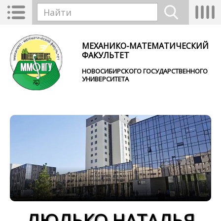
Перейти к основному содержанию
Toggle
Tog
Форма поиска
navigation
nav
Найти
МЕХАНИКО-МАТЕМАТИЧЕСКИЙ
ФАКУЛЬТЕТ
НОВОСИБИРСКОГО ГОСУДАРСТВЕННОГО
УНИВЕРСИТЕТА
ЛЮЛЬКО НАТАЛЬЯ