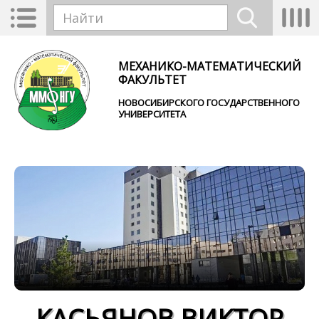
Перейти к основному содержанию
Toggle
Tog
Форма поиска
navigation
nav
Найти
МЕХАНИКО-МАТЕМАТИЧЕСКИЙ
ФАКУЛЬТЕТ
НОВОСИБИРСКОГО ГОСУДАРСТВЕННОГО
УНИВЕРСИТЕТА
КАСЬЯНОВ ВИКТОР