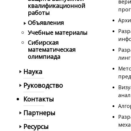
вер
квалификационной
про
работы
Архи
Объявления
Разр
Учебные материалы
инфо
Сибирская
математическая
Разр
олимпиада
линг
Мето
Наука
пред
Руководство
Визу
анал
Контакты
Алго
Партнеры
Разр
меха
Ресурсы