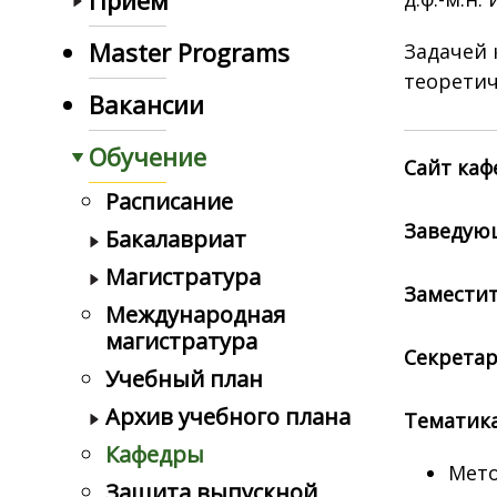
Прием
Master Programs
Задачей 
теоретич
Вакансии
Обучение
Сайт каф
Расписание
Заведую
Бакалавриат
Магистратура
Заместит
Международная
магистратура
Секретар
Учебный план
Архив учебного плана
Тематик
Кафедры
Мет
Защита выпускной