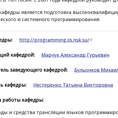
кафедры является подготовка высококвалифици
еского и системного программирования.
едры:
http://programming.iis.nsk.su/
щий кафедрой:
Марчук Александр Гурьевич
ель заведующего кафедрой:
Бульонков Михаил
ь кафедры:
Нестеренко Татьяна Викторовна
а работы кафедры:
оды и
средства
трансляции
языков
программир