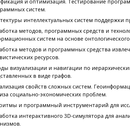
ификация
и
оптимизация
.
Тестирование
програ
граммных
систем
.
тектуры интеллектуальных систем поддержки п
аботка методов, программных средств и технол
рмационных систем на основе онтологического
аботка методов и программных средства извлеч
вистических ресурсов.
ды визуализации и навигации по иерархически
ставленных в виде графов.
ализация свойств сложных систем. Геоинформ
иза социально-экономических проблем.
ритмы и программный инструментарий для иссл
аботка интерактивного 3D-симулятора для ана
низмов.