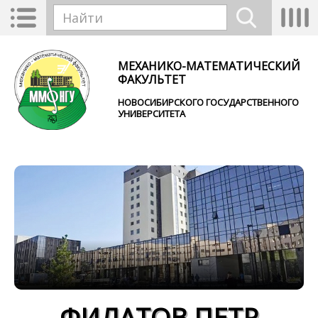
Перейти к основному содержанию
Toggle
Tog
Форма поиска
navigation
nav
Найти
МЕХАНИКО-МАТЕМАТИЧЕСКИЙ
ФАКУЛЬТЕТ
НОВОСИБИРСКОГО ГОСУДАРСТВЕННОГО
УНИВЕРСИТЕТА
ФИЛАТОВ ПЕТР