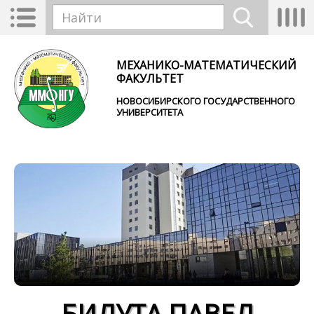
Перейти к основному содержанию
Toggle
Tog
Форма поиска
navigation
nav
Найти
МЕХАНИКО-МАТЕМАТИЧЕСКИЙ
ФАКУЛЬТЕТ
НОВОСИБИРСКОГО ГОСУДАРСТВЕННОГО
УНИВЕРСИТЕТА
БИЛУТА ПАВЕЛ