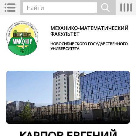
Перейти к основному содержанию
Toggle
Tog
Форма поиска
navigation
nav
Найти
МЕХАНИКО-МАТЕМАТИЧЕСКИЙ
ФАКУЛЬТЕТ
НОВОСИБИРСКОГО ГОСУДАРСТВЕННОГО
УНИВЕРСИТЕТА
КАРПОВ ЕВГЕНИЙ