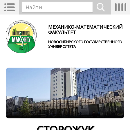
Перейти к основному содержанию
Toggle
Tog
Форма поиска
navigation
nav
Найти
МЕХАНИКО-МАТЕМАТИЧЕСКИЙ
ФАКУЛЬТЕТ
НОВОСИБИРСКОГО ГОСУДАРСТВЕННОГО
УНИВЕРСИТЕТА
СТОРОЖУК