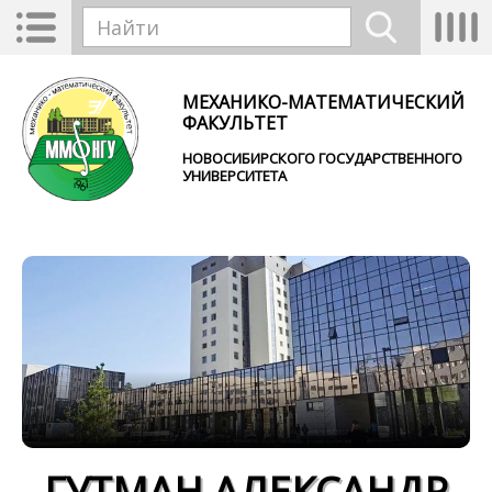
Перейти к основному содержанию
Toggle
Tog
Форма поиска
navigation
nav
Найти
МЕХАНИКО-МАТЕМАТИЧЕСКИЙ
ФАКУЛЬТЕТ
НОВОСИБИРСКОГО ГОСУДАРСТВЕННОГО
УНИВЕРСИТЕТА
ГУТМАН АЛЕКСАНДР