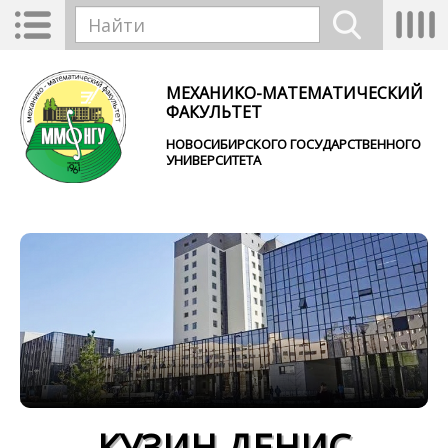
Перейти к основному содержанию
Toggle
Tog
Форма поиска
navigation
nav
Найти
МЕХАНИКО-МАТЕМАТИЧЕСКИЙ
ФАКУЛЬТЕТ
НОВОСИБИРСКОГО ГОСУДАРСТВЕННОГО
УНИВЕРСИТЕТА
КУЗИН ДЕНИС