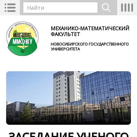
Перейти к основному содержанию
Toggle
Tog
Форма поиска
navigation
nav
Найти
МЕХАНИКО-МАТЕМАТИЧЕСКИЙ
ФАКУЛЬТЕТ
НОВОСИБИРСКОГО ГОСУДАРСТВЕННОГО
УНИВЕРСИТЕТА
ЗАСЕДАНИЕ УЧЕНОГО