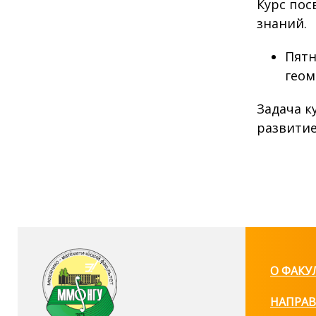
Курс пос
знаний.
Пятн
геом
Задача к
развитие
О ФАКУ
НАПРАВ