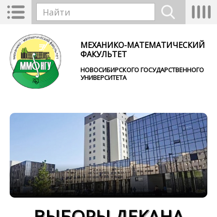
Перейти к основному содержанию
Toggle
Tog
Форма поиска
navigation
nav
Найти
МЕХАНИКО-МАТЕМАТИЧЕСКИЙ
ФАКУЛЬТЕТ
НОВОСИБИРСКОГО ГОСУДАРСТВЕННОГО
УНИВЕРСИТЕТА
ВЫБОРЫ ДЕКАНА