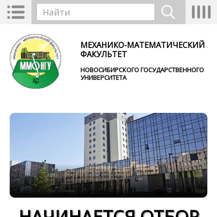
Перейти к основному содержанию
Toggle
Tog
Форма поиска
navigation
nav
Найти
МЕХАНИКО-МАТЕМАТИЧЕСКИЙ
ФАКУЛЬТЕТ
НОВОСИБИРСКОГО ГОСУДАРСТВЕННОГО
УНИВЕРСИТЕТА
НАЧИНАЕТСЯ ОТБОР