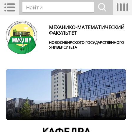
Перейти к основному содержанию
Toggle
Tog
Форма поиска
navigation
nav
Найти
МЕХАНИКО-МАТЕМАТИЧЕСКИЙ
ФАКУЛЬТЕТ
НОВОСИБИРСКОГО ГОСУДАРСТВЕННОГО
УНИВЕРСИТЕТА
КАФЕДРА